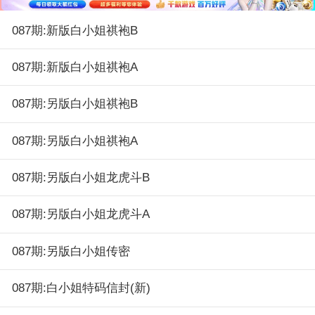
087期:新版白小姐祺袍B
087期:新版白小姐祺袍A
087期:另版白小姐祺袍B
087期:另版白小姐祺袍A
087期:另版白小姐龙虎斗B
087期:另版白小姐龙虎斗A
087期:另版白小姐传密
087期:白小姐特码信封(新)