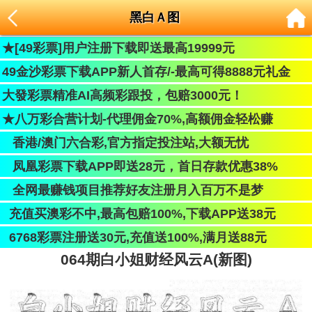
064期白小姐财经风云A(新图)
黑白Ａ图
★[49彩票]用户注册下载即送最高19999元
49金沙彩票下载APP新人首存/-最高可得8888元礼金
大發彩票精准AI高频彩跟投，包赔3000元！
★八万彩合营计划-代理佣金70%,高额佣金轻松赚
香港/澳门六合彩,官方指定投注站,大额无忧
凤凰彩票下载APP即送28元，首日存款优惠38%
全网最赚钱项目推荐好友注册月入百万不是梦
充值买澳彩不中,最高包赔100%,下载APP送38元
6768彩票注册送30元,充值送100%,满月送88元
064期白小姐财经风云A(新图)