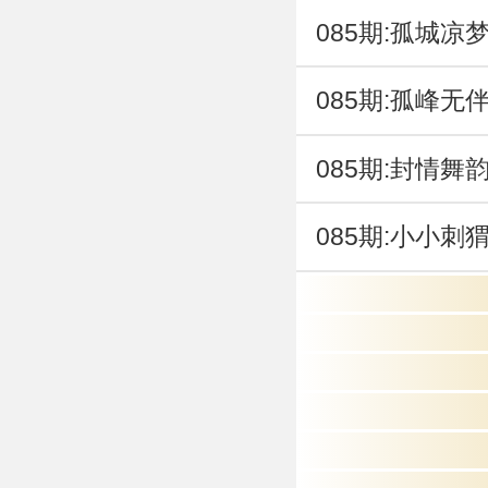
085期:孤城
085期:孤峰
085期:封情
085期:小小