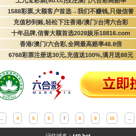
上九宝彩票(9b.cc)投注澳门六合彩高赔率
1588彩票,大额客户首选→我们不赚钱,只做信誉
充值秒到账,轻松下注香港/澳门/台湾六合彩
十年品牌,信誉大额首选2028娱乐18816.com
香港/澳门/六合彩,全网最高赔率48.8倍
6768彩票注册送30元,充值送100%,满月送88元
...
4
5
6
7
8
9
10
...
记住域名：
t49.bet