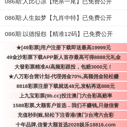
086期:人比心凉【绝杀一尾】已免费公开
086期:人生如梦【九肖中特】已免费公开
086期:以德报怨【精准12码】已免费公开
★[49彩票]用户注册下载即送最高19999元
49金沙彩票下载APP新人首存最高可得8888元礼金
大發彩票精准AI高频彩跟投，包赔3000元！
★八万彩合营计划-代理佣金70%,高额佣金轻松赚
8818彩票注册下载就送48元,发帖再送888元
上九宝彩票(9b.cc)投注澳门六合彩高赔率
1588彩票,大额客户首选→我们不赚钱,只做信誉
充值秒到账,轻松下注香港/澳门/台湾六合彩
十年品牌,信誉大额首选2028娱乐18816.com