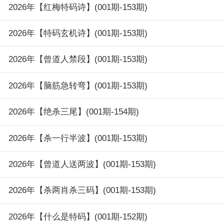
2026年【红梅特码诗】(001期-153期)
2026年【特码玄机诗】(001期-153期)
2026年【曾道人禁段】(001期-153期)
2026年【脑筋急转弯】(001期-153期)
2026年【绝杀三尾】(001期-154期)
2026年【杀一行半波】(001期-153期)
2026年【曾道人送两波】(001期-153期)
2026年【杀两肖杀三码】(001期-153期)
2026年【什么是特码】(001期-152期)