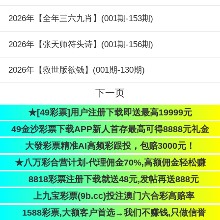
2026年【全年三六九肖】(001期-153期)
2026年【张天师符头诗】(001期-156期)
2026年【救世版欲钱】(001期-130期)
下一页
★[49彩票]用户注册下载即送最高19999元
49金沙彩票下载APP新人首存最高可得8888元礼金
大發彩票精准AI高频彩跟投，包赔3000元！
★八万彩合营计划-代理佣金70%,高额佣金轻松赚
8818彩票注册下载就送48元,发帖再送888元
上九宝彩票(9b.cc)投注澳门六合彩高赔率
1588彩票,大额客户首选→我们不赚钱,只做信誉