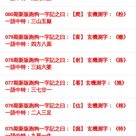
080期新版跑狗一字記之曰：【爬】 玄機測字：《粉》
一語中特：三山五嶽
079期新版跑狗一字記之曰：【富】 玄機測字：《轍》
一語中特：四方八面
078期新版跑狗一字記之曰：【射】 玄機測字：《路》
一語中特：三姑六婆
077期新版跑狗一字記之曰：【看】玄機測字：《燒》
一語中特：三七廿一
076期新版跑狗一字記之曰：【估】 玄機測字：《棉》
一語中特：二人三足
075期新版跑狗一字記之曰：【掘】 玄機測字：《特》
一語中特：九死一生