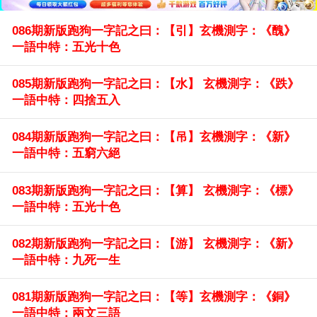
086期新版跑狗一字記之曰：【引】玄機測字：《醜》
一語中特：五光十色
085期新版跑狗一字記之曰：【水】 玄機測字：《跌》
一語中特：四捨五入
084期新版跑狗一字記之曰：【吊】玄機測字：《新》
一語中特：五窮六絕
083期新版跑狗一字記之曰：【算】 玄機測字：《標》
一語中特：五光十色
082期新版跑狗一字記之曰：【游】 玄機測字：《新》
一語中特：九死一生
081期新版跑狗一字記之曰：【等】玄機測字：《銅》
一語中特：兩文三語