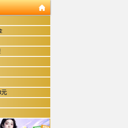
金
赚
8元