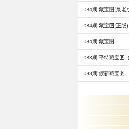
084期:藏宝图(最老
084期:藏宝图(正版)
084期:藏宝图
083期:平特藏宝图
083期:假新藏宝图