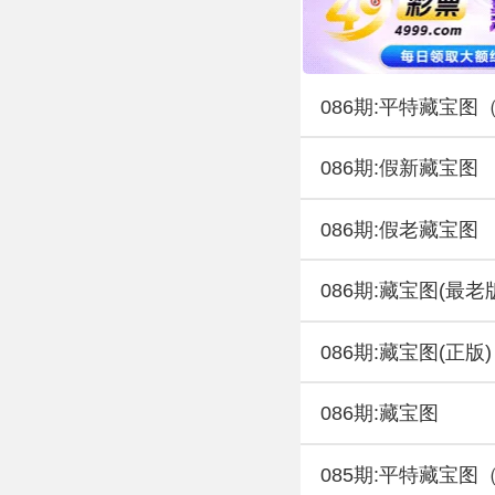
086期:平特藏宝图
086期:假新藏宝图
086期:假老藏宝图
086期:藏宝图(最老
086期:藏宝图(正版)
086期:藏宝图
085期:平特藏宝图