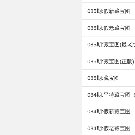
085期:假新藏宝图
085期:假老藏宝图
085期:藏宝图(最老
085期:藏宝图(正版)
085期:藏宝图
084期:平特藏宝图
084期:假新藏宝图
084期:假老藏宝图