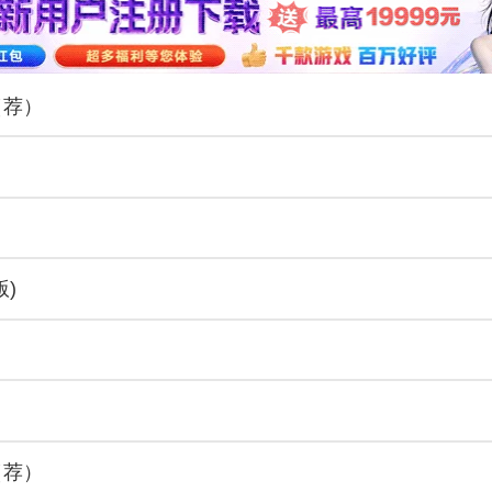
（荐）
版)
（荐）