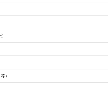
版)
（荐）