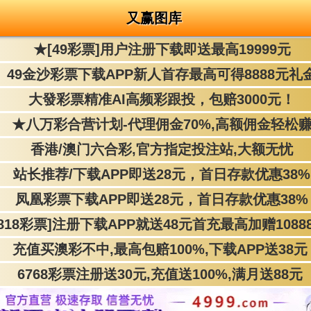
又赢图库
★[49彩票]用户注册下载即送最高19999元
49金沙彩票下载APP新人首存最高可得8888元礼
大發彩票精准AI高频彩跟投，包赔3000元！
★八万彩合营计划-代理佣金70%,高额佣金轻松
香港/澳门六合彩,官方指定投注站,大额无忧
站长推荐/下载APP即送28元，首日存款优惠38%
凤凰彩票下载APP即送28元，首日存款优惠38%
8818彩票]注册下载APP就送48元首充最高加赠1088
充值买澳彩不中,最高包赔100%,下载APP送38元
6768彩票注册送30元,充值送100%,满月送88元