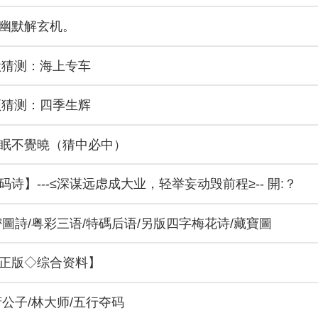
活幽默解玄机。
幽默猜测：海上专车
视频猜测：四季生辉
春眠不覺曉（猜中必中）
码诗】---≤深谋远虑成大业，轻举妄动毁前程≥-- 開:？
密圖詩/粤彩三语/特碼后语/另版四字梅花诗/藏寶圖
整正版◇综合资料】
萧公子/林大师/五行夺码