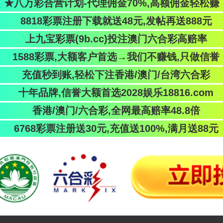
★八万彩合营计划-代理佣金70%,高额佣金轻松赚
8818彩票注册下载就送48元,发帖再送888元
上九宝彩票(9b.cc)投注澳门六合彩高赔率
1588彩票,大额客户首选→我们不赚钱,只做信誉
充值秒到账,轻松下注香港/澳门/台湾六合彩
十年品牌,信誉大额首选2028娱乐18816.com
香港/澳门/六合彩,全网最高赔率48.8倍
6768彩票注册送30元,充值送100%,满月送88元