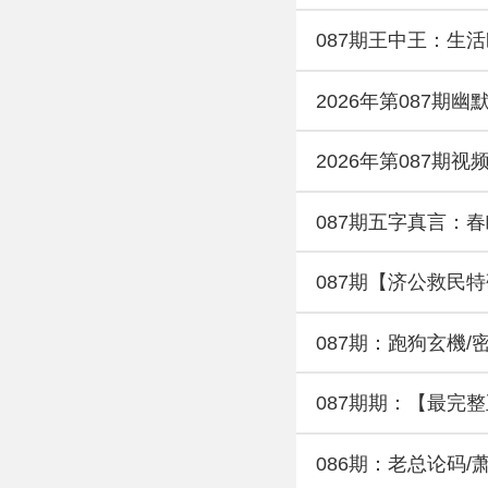
087期王中王：生
2026年第087期
2026年第087期
087期五字真言：
087期【济公救民特
087期：跑狗玄機/
087期期：【最完
086期：老总论码/