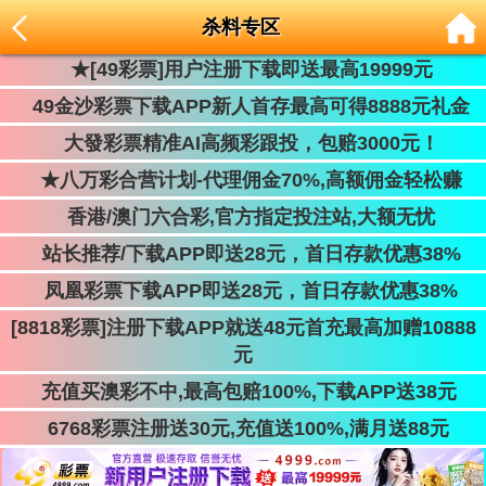
杀料专区
★[49彩票]用户注册下载即送最高19999元
49金沙彩票下载APP新人首存最高可得8888元礼金
大發彩票精准AI高频彩跟投，包赔3000元！
★八万彩合营计划-代理佣金70%,高额佣金轻松赚
香港/澳门六合彩,官方指定投注站,大额无忧
站长推荐/下载APP即送28元，首日存款优惠38%
凤凰彩票下载APP即送28元，首日存款优惠38%
[8818彩票]注册下载APP就送48元首充最高加赠10888
元
充值买澳彩不中,最高包赔100%,下载APP送38元
6768彩票注册送30元,充值送100%,满月送88元