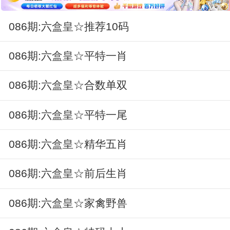
086期:六盒皇☆推荐10码
086期:六盒皇☆平特一肖
086期:六盒皇☆合数单双
086期:六盒皇☆平特一尾
086期:六盒皇☆精华五肖
086期:六盒皇☆前后生肖
086期:六盒皇☆家禽野兽