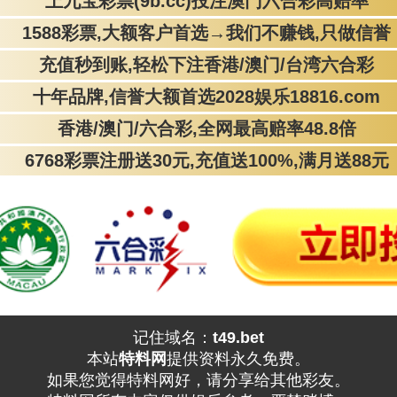
上九宝彩票(9b.cc)投注澳门六合彩高赔率
1588彩票,大额客户首选→我们不赚钱,只做信誉
充值秒到账,轻松下注香港/澳门/台湾六合彩
十年品牌,信誉大额首选2028娱乐18816.com
香港/澳门/六合彩,全网最高赔率48.8倍
6768彩票注册送30元,充值送100%,满月送88元
记住域名：
t49.bet
本站
特料网
提供资料永久免费。
如果您觉得特料网好，请分享给其他彩友。