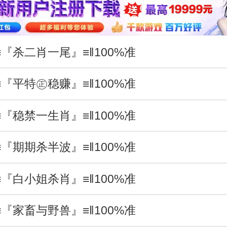
‖≡『杀二肖一尾』≡‖100%准
‖≡『平特㊣稳赚』≡‖100%准
‖≡『稳禁一生肖』≡‖100%准
‖≡『期期杀半波』≡‖100%准
‖≡『白小姐杀肖』≡‖100%准
‖≡『家畜与野兽』≡‖100%准