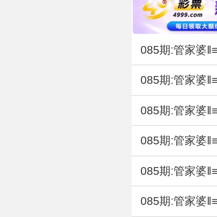
085期:管家婆
085期:管家婆
085期:管家婆
085期:管家婆
085期:管家婆
085期:管家婆