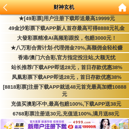
财神玄机
★[49彩票]用户注册下载即送最高19999元
49金沙彩票下载APP新人首存最高可得8888元礼金
大發彩票精准AI高频彩跟投，包赔3000元！
★八万彩合营计划-代理佣金70%,高额佣金轻松赚
香港/澳门六合彩,官方指定投注站,大额无忧
站长推荐/下载APP即送28元，首日存款优惠38%
凤凰彩票下载APP即送28元，首日存款优惠38%
[8818彩票]注册下载APP就送48元首充最高加赠10888
元
充值买澳彩不中,最高包赔100%,下载APP送38元
6768彩票注册送30元,充值送100%,满月送88元