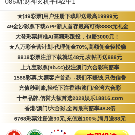
086期:财神玄机平码2中1
★[49彩票]用户注册下载即送最高19999元
49金沙彩票下载APP新人首存最高可得8888元礼金
大發彩票精准AI高频彩跟投，包赔3000元！
★八万彩合营计划-代理佣金70%,高额佣金轻松赚
8818彩票注册下载就送48元,发帖再送888元
上九宝彩票(9b.cc)投注澳门六合彩高赔率
1588彩票,大额客户首选→我们不赚钱,只做信誉
充值秒到账,轻松下注香港/澳门/台湾六合彩
十年品牌,信誉大额首选2028娱乐18816.com
香港/澳门/六合彩,全网最高赔率48.8倍
6768彩票注册送30元,充值送100%,满月送88元