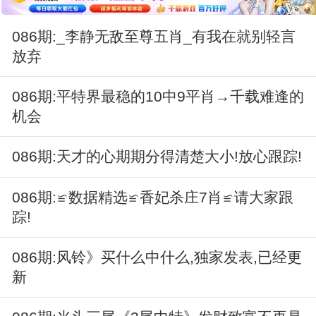
086期:_李静无敌至尊五肖_有我在就别轻言
放弃
086期:平特界最稳的10中9平肖→千载难逢的
机会
086期:天才的心期期分得清楚大小!放心跟踪!
086期:≌数据精选≌香妃杀庄7肖≌请大家跟
踪!
086期:风铃》买什么中什么,独家发表,已经更
新