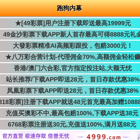
跑狗内幕
★[49彩票]用户注册下载即送最高19999元
49金沙彩票下载APP新人首存最高可得8888元礼
大發彩票精准AI高频彩跟投，包赔3000元！
★八万彩合营计划-代理佣金70%,高额佣金轻松
香港/澳门六合彩,官方指定投注站,大额无忧
站长推荐/下载APP即送28元，首日存款优惠38%
凤凰彩票下载APP即送28元，首日存款优惠38%
8818彩票]注册下载APP就送48元首充最高加赠1088
充值买澳彩不中,最高包赔100%,下载APP送38元
6768彩票注册送30元,充值送100%,满月送88元