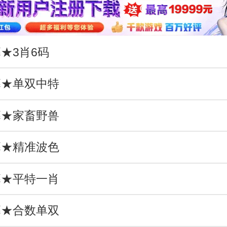
幕★3肖6码
幕★单双中特
幕★家畜野兽
幕★精准波色
幕★平特一肖
幕★合数单双