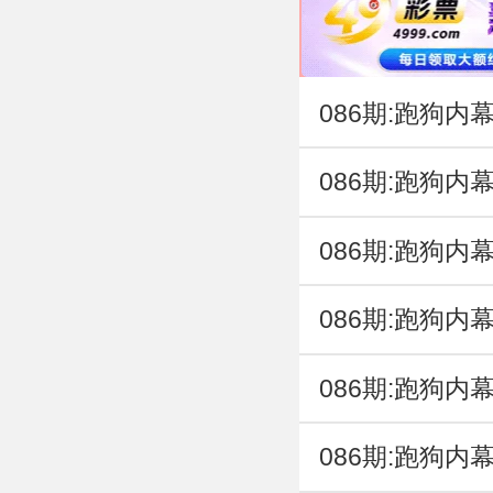
086期:跑狗内
086期:跑狗内
086期:跑狗内
086期:跑狗内
086期:跑狗内
086期:跑狗内