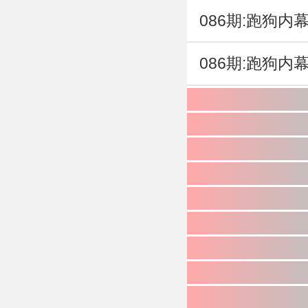
086期:跑狗内
086期:跑狗内