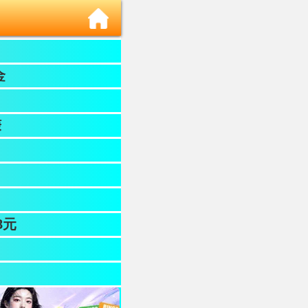
金
赚
8元