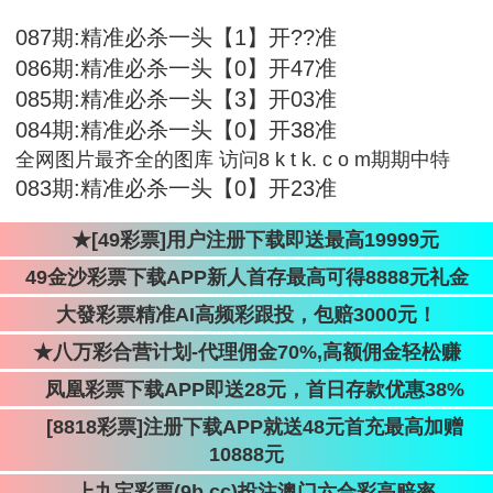
087期:精准必杀一头【1】开??准
086期:精准必杀一头【0】开47准
085期:精准必杀一头【3】开03准
084期:精准必杀一头【0】开38准
全网图片最齐全的图库 访问8 k t k. c o m期期中特
083期:精准必杀一头【0】开23准
★[49彩票]用户注册下载即送最高19999元
49金沙彩票下载APP新人首存最高可得8888元礼金
大發彩票精准AI高频彩跟投，包赔3000元！
★八万彩合营计划-代理佣金70%,高额佣金轻松赚
凤凰彩票下载APP即送28元，首日存款优惠38%
[8818彩票]注册下载APP就送48元首充最高加赠
10888元
上九宝彩票(9b.cc)投注澳门六合彩高赔率