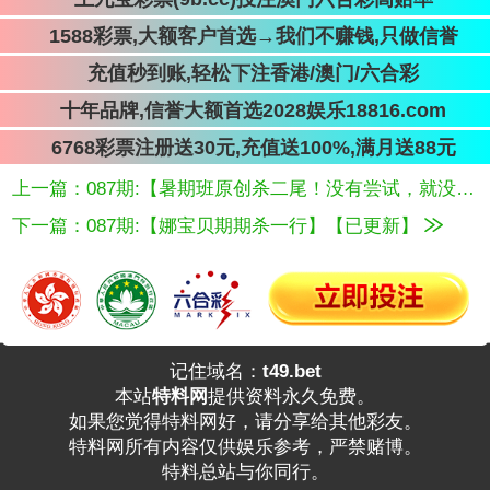
1588彩票,大额客户首选→我们不赚钱,只做信誉
充值秒到账,轻松下注香港/澳门/六合彩
十年品牌,信誉大额首选2028娱乐18816.com
6768彩票注册送30元,充值送100%,满月送88元
上一篇：087期:【暑期班原创杀二尾！没有尝试，就没有成功！】【已更新】
下一篇：087期:【娜宝贝期期杀一行】【已更新】
记住域名：
t49.bet
本站
特料网
提供资料永久免费。
如果您觉得特料网好，请分享给其他彩友。
特料网所有内容仅供娱乐参考，严禁赌博。
特料总站与你同行。