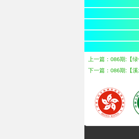
上一篇：086期:
下一篇：086期: