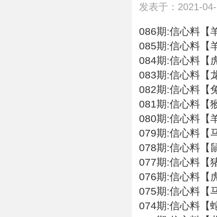
发表于：2021-04-2
086期:信心料
085期:信心料
084期:信心料
083期:信心料
082期:信心料
081期:信心料
080期:信心料
079期:信心料
078期:信心料
077期:信心料
076期:信心料
075期:信心料
074期:信心料