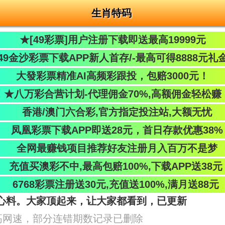
生肖特码
★[49彩票]用户注册下载即送最高19999元
49金沙彩票下载APP新人首存/-最高可得8888元礼
大發彩票精准AI高频彩跟投，包赔3000元！
★八万彩合营计划-代理佣金70%,高额佣金轻松赚
香港/澳门六合彩,官方指定投注站,大额无忧
凤凰彩票下载APP即送28元，首日存款优惠38%
全网最赚钱项目推荐好友注册月入百万不是梦
充值买澳彩不中,最高包赔100%,下载APP送38元
6768彩票注册送30元,充值送100%,满月送88元
信心料。大家顶起来，让大家都看到，已更新
高网速，部分连错期数记录已删除